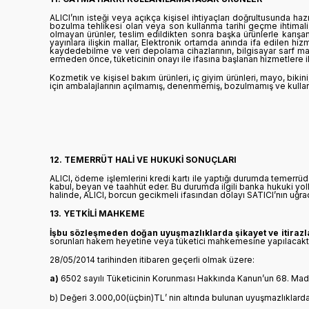
ALICI’nın isteği veya açıkça kişisel ihtiyaçları doğrultusunda ha
bozulma tehlikesi olan veya son kullanma tarihi geçme ihtimali 
olmayan ürünler, teslim edildikten sonra başka ürünlerle karış
yayınlara ilişkin mallar, Elektronik ortamda anında ifa edilen hizm
kaydedebilme ve veri depolama cihazlarının, bilgisayar sarf ma
ermeden önce, tüketicinin onayı ile ifasına başlanan hizmetlere 
Kozmetik ve kişisel bakım ürünleri, iç giyim ürünleri, mayo, bikini
için ambalajlarının açılmamış, denenmemiş, bozulmamış ve kullan
12. TEMERRÜT HALİ VE HUKUKİ SONUÇLARI
ALICI, ödeme işlemlerini kredi kartı ile yaptığı durumda temerrü
kabul, beyan ve taahhüt eder. Bu durumda ilgili banka hukuki yol
halinde, ALICI, borcun gecikmeli ifasından dolayı SATICI’nın uğr
13. YETKİLİ MAHKEME
İşbu sözleşmeden doğan uyuşmazlıklarda şikayet ve itirazl
sorunları hakem heyetine veya tüketici mahkemesine yapılacaktır. P
28/05/2014 tarihinden itibaren geçerli olmak üzere:
a)
6502 sayılı Tüketicinin Korunması Hakkında Kanun’un 68. Madde
b) Değeri 3.000,00(üçbin)TL’ nin altında bulunan uyuşmazlıklarda 