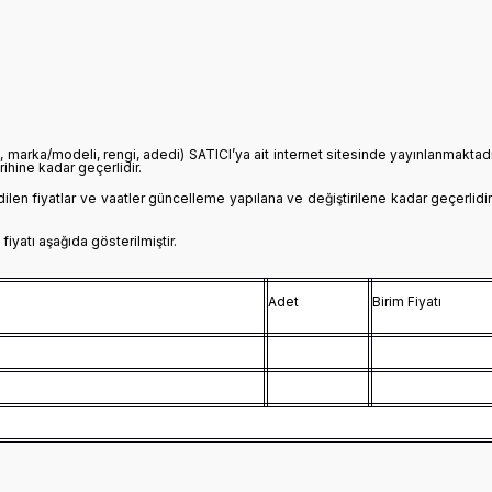
rı, marka/modeli, rengi, adedi) SATICI’ya ait internet sitesinde yayınlanmakta
ihine kadar geçerlidir.
 edilen fiyatlar ve vaatler güncelleme yapılana ve değiştirilene kadar geçerlidir
iyatı aşağıda gösterilmiştir.
Adet
Birim Fiyatı