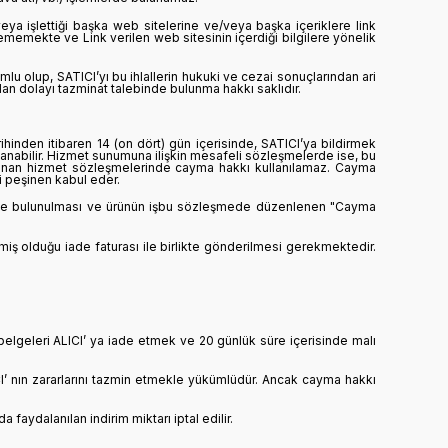
ya işlettiği başka web sitelerine ve/veya başka içeriklere link
lememekte ve Link verilen web sitesinin içerdiği bilgilere yönelik
u olup, SATICI’yı bu ihlallerin hukuki ve cezai sonuçlarından ari
ndan dolayı tazminat talebinde bulunma hakkı saklıdır.
hinden itibaren 14 (on dört) gün içerisinde, SATICI’ya bildirmek
nabilir. Hizmet sunumuna ilişkin mesafeli sözleşmelerde ise, bu
aşlanan hizmet sözleşmelerinde cayma hakkı kullanılamaz. Cayma
i peşinen kabul eder.
dirimde bulunulması ve ürünün işbu sözleşmede düzenlenen "Cayma
iş olduğu iade faturası ile birlikte gönderilmesi gerekmektedir.
belgeleri ALICI’ ya iade etmek ve 20 günlük süre içerisinde malı
I’ nın zararlarını tazmin etmekle yükümlüdür. Ancak cayma hakkı
ydalanılan indirim miktarı iptal edilir.