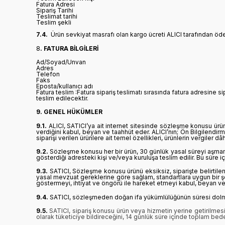
Fatura Adresi
Sipariş Tarihi
Teslimat tarihi
Teslim şekli
7.4.
Ürün sevkiyat masrafı olan kargo ücreti ALICI tarafından öd
8
. FATURA BİLGİLERİ
Ad/Soyad/Unvan
Adres
Telefon
Faks
Eposta/kullanıcı adı
Fatura teslim :Fatura sipariş teslimatı sırasında fatura adresine sip
teslim edilecektir.
9. GENEL HÜKÜMLER
9.1.
ALICI, SATICI’ya ait internet sitesinde sözleşme konusu ürünün
verdiğini kabul, beyan ve taahhüt eder. ALICI’nın; Ön Bilgilendi
siparişi verilen ürünlere ait temel özellikleri, ürünlerin vergiler 
9.2.
Sözleşme konusu her bir ürün, 30 günlük yasal süreyi aşmamak 
gösterdiği adresteki kişi ve/veya kuruluşa teslim edilir. Bu sür
9.3.
SATICI, Sözleşme konusu ürünü eksiksiz, siparişte belirtilen n
yasal mevzuat gereklerine göre sağlam, standartlara uygun bir şek
göstermeyi, ihtiyat ve öngörü ile hareket etmeyi kabul, beyan ve
9.4.
SATICI, sözleşmeden doğan ifa yükümlülüğünün süresi dolmadan 
9.5.
SATICI, sipariş konusu ürün veya hizmetin yerine getirilmes
olarak tüketiciye bildireceğini, 14 günlük süre içinde toplam bed