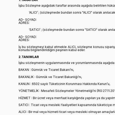
İşbu Sözleşme aşağıdaki taraflar arasında aşağıda belirtilen hükü
‘ALICI’ ; (sözleşmede bundan sonra "ALICI" olarak anılacakt
AD- SOYAD:
ADRES:
‘SATICI’ ; (sözleşmede bundan sonra "SATICI" olarak anıla
AD- SOYAD:
ADRES:
İş bu sözleşmeyi kabul etmekle ALICI, sözleşme konusu siparişi 
konuda bilgilendirildiğini peşinen kabul eder.
2.TANIMLAR
İşbu sözleşmenin uygulanmasında ve yorumlanmasında aşağıda yazıl
BAKAN : Gümrük ve Ticaret Bakanı’nı,
BAKANLIK : Gümrük ve Ticaret Bakanlığı’nı,
KANUN : 6502 sayılı Tüketicinin Korunması Hakkında Kanun’u,
YÖNETMELİK : Mesafeli Sözleşmeler Yönetmeliği’ni (RG:27.11.20
HİZMET : Bir ücret veya menfaat karşılığında yapılan ya da yapılm
SATICI : Ticari veya mesleki faaliyetleri kapsamında tüketiciye
ALICI : Bir mal veya hizmeti ticari veya mesleki olmayan amaçlarl