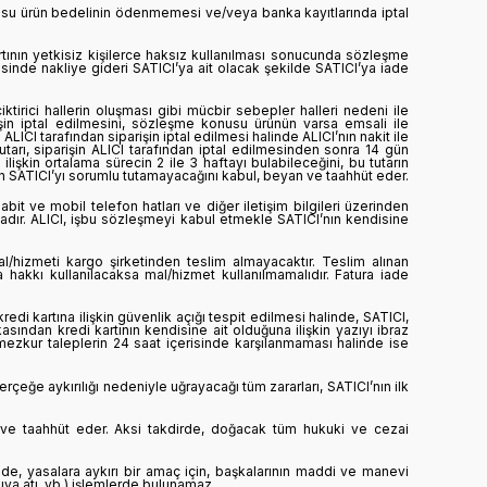
usu ürün bedelinin ödenmemesi ve/veya banka kayıtlarında iptal
tının yetkisiz kişilerce haksız kullanılması sonucunda sözleşme
inde nakliye gideri SATICI’ya ait olacak şekilde SATICI’ya iade
tirici hallerin oluşması gibi mücbir sebepler halleri nedeni ile
in iptal edilmesini, sözleşme konusu ürünün varsa emsali ile
ICI tarafından siparişin iptal edilmesi halinde ALICI’nın nakit ile
tarı, siparişin ALICI tarafından iptal edilmesinden sonra 14 gün
ilişkin ortalama sürecin 2 ile 3 haftayı bulabileceğini, bu tutarın
in SATICI’yı sorumlu tutamayacağını kabul, beyan ve taahhüt eder.
t ve mobil telefon hatları ve diğer iletişim bilgileri üzerinden
adır. ALICI, işbu sözleşmeyi kabul etmekle SATICI’nın kendisine
/hizmeti kargo şirketinden teslim almayacaktır. Teslim alınan
hakkı kullanılacaksa mal/hizmet kullanılmamalıdır. Fatura iade
redi kartına ilişkin güvenlik açığı tespit edilmesi halinde, SATICI,
ankasından kredi kartının kendisine ait olduğuna ilişkin yazıyı ibraz
mezkur taleplerin 24 saat içerisinde karşılanmaması halinde ise
erçeğe aykırılığı nedeniyle uğrayacağı tüm zararları, SATICI’nın ilk
l ve taahhüt eder. Aksi takdirde, doğacak tüm hukuki ve cezai
ilde, yasalara aykırı bir amaç için, başkalarının maddi ve manevi
ruva atı, vb.) işlemlerde bulunamaz.