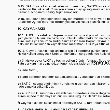
9.15.
SATICI’ya ait internet sitesinin üzerinden, SATICI’nın ke
verilebilir. Bu linkler ALICI’ya yönlenme kolaylığı sağlamak amac
herhangi bir garanti niteliği taşımamaktadır.
9.16.
İşbu sözleşme içerisinde sayılan maddelerden bir ya da birk
tutacaktır. Ayrıca; işbu ihlal nedeniyle, olayın hukuk alanına int
10. CAYMA HAKKI
10.1.
ALICI; mesafeli sözleşmenin mal satışına ilişkin olması dur
şartıyla hiçbir hukuki ve cezai sorumluluk üstlenmeksizin ve h
süre sözleşmenin imzalandığı tarihten itibaren başlar. Cayma 
hakkının kullanımından kaynaklanan masraflar SATICI’ ya aittir. A
10.2.
Cayma hakkının kullanılması için 14 (ondört) günlük süre
Hakkı Kullanılamayacak Ürünler" hükümleri çerçevesinde kullanılm
a)
3. kişiye veya ALICI’ ya teslim edilen ürünün faturası, (İade
Faturası kurumlar adına düzenlenen sipariş iadeleri İADE FATUR
b)
İade formu,
c)
İade edilecek ürünlerin kutusu, ambalajı, varsa standart aksesu
d)
SATICI, cayma bildiriminin kendisine ulaşmasından itibaren en
iade almakla yükümlüdür.
e)
ALICI’ nın kusurundan kaynaklanan bir nedenle malın değerin
süresi içinde malın veya ürünün usulüne uygun kullanılması seb
f)
Cayma hakkının kullanılması nedeniyle SATICI tarafından düzenl
11. CAYMA HAKKI KULLANILAMAYACAK ÜRÜNLER