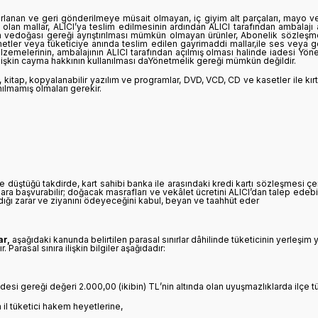
zırlanan ve geri gönderilmeye müsait olmayan, iç giyim alt parçaları, mayo ve 
olan mallar, ALICI’ya teslim edilmesinin ardından ALICI tarafından ambalajı 
an vedoğası gereği ayrıştırılması mümkün olmayan ürünler, Abonelik sözleşm
etler veya tüketiciye anında teslim edilen gayrimaddi mallar,ile ses veya görün
lzemelerinin, ambalajının ALICI tarafından açılmış olması halinde iadesi Yö
ilişkin cayma hakkının kullanılması daYönetmelik gereği mümkün değildir.
, kitap, kopyalanabilir yazılım ve programlar, DVD, VCD, CD ve kasetler ile kır
ılmamış olmaları gerekir.
de düştüğü takdirde, kart sahibi banka ile arasındaki kredi kartı sözleşmesi
lara başvurabilir; doğacak masrafları ve vekâlet ücretini ALICI’dan talep ede
adığı zarar ve ziyanını ödeyeceğini kabul, beyan ve taahhüt eder
ar,
aşağıdaki kanunda belirtilen parasal sınırlar dâhilinde tüketicinin yerleşim 
arasal sınıra ilişkin bilgiler aşağıdadır:
si gereği değeri 2.000,00 (ikibin) TL’nin altında olan uyuşmazlıklarda ilçe t
il tüketici hakem heyetlerine,