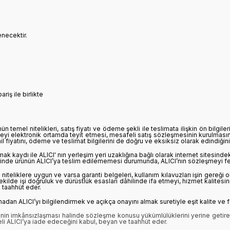
enecektir.
ariş ile birlikte
 temel nitelikleri, satış fiyatı ve ödeme şekli ile teslimata ilişkin ön bilgile
rmeyi elektronik ortamda teyit etmesi, mesafeli satış sözleşmesinin kurulması
dâhil fiyatını, ödeme ve teslimat bilgilerini de doğru ve eksiksiz olarak edindiği
kaydı ile ALICI' nın yerleşim yeri uzaklığına bağlı olarak internet sitesindeki
e içinde ürünün ALICI’ya teslim edilememesi durumunda, ALICI’nın sözleşmeyi f
iteliklere uygun ve varsa garanti belgeleri, kullanım kılavuzları işin gereği ol
ilde işi doğruluk ve dürüstlük esasları dâhilinde ifa etmeyi, hizmet kalitesini
 taahhüt eder.
ALICI’yı bilgilendirmek ve açıkça onayını almak suretiyle eşit kalite ve fiyat
inin imkânsızlaşması halinde sözleşme konusu yükümlülüklerini yerine getirem
eli ALICI’ya iade edeceğini kabul, beyan ve taahhüt eder.