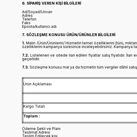
6. SİPARİŞ VEREN KİŞİ BİLGİLERİ
Ad/Soyad/Unvan
Adres
Telefon
Faks
Eposta/kullanıcı adı
7. SÖZLEŞME KONUSU ÜRÜN/ÜRÜNLER BİLGİLERİ
1.
Malın /Ürün/Ürünlerin/ Hizmetin temel özelliklerini (türü, mikta
özelliklerini kampanya süresince inceleyebilirsiniz. Kampanya tar
7.2.
Listelenen ve sitede ilan edilen fiyatlar satış fiyatıdır. İlan
geçerlidir.
7.3.
Sözleşme konusu mal ya da hizmetin tüm vergiler dâhil satış f
Ürün Açıklaması
Kargo Tutarı
Toplam :
Ödeme Şekli ve Planı
Teslimat Adresi
Teslim Edilecek kişi