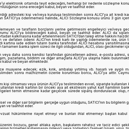
e’yi elektronik ortamda teyit edeceğini, herhangi bir nedenle sözleşme kon
mlülüğünün sona ereceğini kabul, beyan ve taahhüt eder.
ği adresteki kişi ve/veya kuruluşa tesliminden sonra ALICI'ya ait kredi kar
ndan SATICI'ya ödenmemesi halinde, ALICI Sözleşme konusu ürünü 3 gün içeris
emeyen ve tarafların borçlarını yerine getirmesini engelleyici ve/veya gecik
mu ALICI'ya bildireceğini kabul, beyan ve taahhüt eder. ALICI da sipariş
tadan kalkmasına kadar ertelenmesini SATICI’dan talep etme hakkını haizdir. AL
ve defaten ödenir. ALICI’nın kredi kartı ile yaptığı ödemelerde ise, ürün tu
edi kartına iade edilen tutarın banka tarafından ALICI hesabına yansıtılmasına 
 tamamen banka işlem süreci ile ilgili olduğundan, ALICI, olası gecikmeler iç
n veya daha sonra kendisi tarafından güncellenen adresi, e-posta adresi, sabi
işim, pazarlama, bildirim ve diğer amaçlarla ALICI’ya ulaşma hakkı bulunmakt
ini kabul ve beyan etmektedir.
muayene edecek; ezik, kırık, ambalajı yırtılmış vb. hasarlı ve ayıplı mal
limden sonra mal/hizmetin özenle korunması borcu, ALICI’ya aittir. Cayma 
ynı kişi olmaması veya ürünün ALICI’ya tesliminden evvel, siparişte kullanılan k
te kullanılan kredi kartının bir önceki aya ait ekstresini yahut kart hamilinin b
/belgeleri temin etmesine kadar geçecek sürede sipariş dondurulacak olup, 
isel ve diğer sair bilgilerin gerçeğe uygun olduğunu, SATICI’nın bu bilgilerin g
yan ve taahhüt eder.
 mevzuat hükümlerine riayet etmeyi ve bunları ihlal etmemeyi baştan kabu
düzenini bozucu, genel ahlaka aykırı, başkalarını rahatsız ve taciz edici şek
nın hizmetleri kullanmasını önleyici veya zorlaştırıcı faaliyet (spam, virus, t