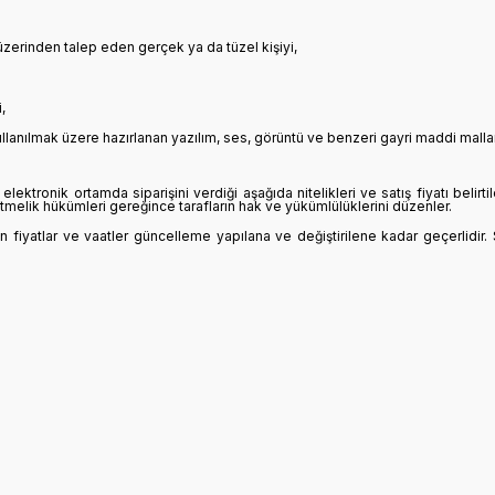
 üzerinden talep eden gerçek ya da tüzel kişiyi,
,
ullanılmak üzere hazırlanan yazılım, ses, görüntü ve benzeri gayri maddi mallar
lektronik ortamda siparişini verdiği aşağıda nitelikleri ve satış fiyatı belirtile
lik hükümleri gereğince tarafların hak ve yükümlülüklerini düzenler.
ilen fiyatlar ve vaatler güncelleme yapılana ve değiştirilene kadar geçerlidir. 