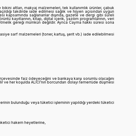
bikini altları, makyaj malzemeleri, tek kullanımlık ürünler, çabuk
açıldığı takdirde iade edilmesi sağlık ve hijyen açısından uygun
esi kapsamında sağlananlar dışında, gazete ve dergi gibi süreli
tü kayıtlarının, kitap, dijital içerik, yazılım programlarının, veri
netmelik gereği mümkün değildir. Ayrıca Cayma hakkı süresi sona
tasiye sarf malzemeleri (toner, kartuş, şerit vb.) iade edilebilmesi
 çerçevesinde faiz ödeyeceğini ve bankaya karşı sorumlu olacağını
bilir ve her koşulda ALICI’nın borcundan dolayı temerrüde düşmesi
yerinin bulunduğu veya tüketici işleminin yapıldığı yerdeki tüketici
üketici hakem heyetlerine,