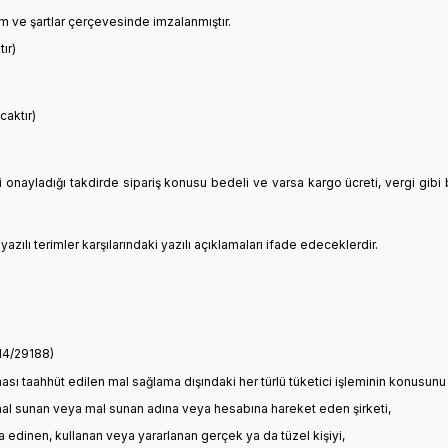
m ve şartlar çerçevesinde imzalanmıştır.
ır)
caktır)
onayladığı takdirde sipariş konusu bedeli ve varsa kargo ücreti, vergi gibi b
ı terimler karşılarındaki yazılı açıklamaları ifade edeceklerdir.
14/29188)
ası taahhüt edilen mal sağlama dışındaki her türlü tüketici işleminin konusunu 
 mal sunan veya mal sunan adına veya hesabına hareket eden şirketi,
a edinen, kullanan veya yararlanan gerçek ya da tüzel kişiyi,