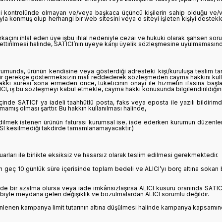
ndi kontrolünde olmayan ve/veya başkaca üçüncü kişilerin sahip olduğu ve/ve
ıyla konmuş olup herhangi bir web sitesini veya o siteyi işleten kişiyi destek
açını ihlal eden üye işbu ihlal nedeniyle cezai ve hukuki olarak şahsen soruml
ikal ettirilmesi halinde, SATICI’nın üyeye karşı üyelik sözleşmesine uyulmaması
umunda, ürünün kendisine veya gösterdiği adresteki kişi/kuruluşa teslim tari
içbir gerekçe göstermeksizin malı reddederek sözleşmeden cayma hakkını kulla
hakkı süresi sona ermeden önce, tüketicinin onayı ile hizmetin ifasına b
LICI, iş bu sözleşmeyi kabul etmekle, cayma hakkı konusunda bilgilendirildiğin
 içinde SATICI' ya iadeli taahhütlü posta, faks veya eposta ile yazılı bil
amış olması şarttır. Bu hakkın kullanılması halinde,
 edilmek istenen ürünün faturası kurumsal ise, iade ederken kurumun düzenlem
ASI kesilmediği takdirde tamamlanamayacaktır.)
arları ile birlikte eksiksiz ve hasarsız olarak teslim edilmesi gerekmektedir.
 geç 10 günlük süre içerisinde toplam bedeli ve ALICI’yı borç altına sokan 
de bir azalma olursa veya iade imkânsızlaşırsa ALICI kusuru oranında SATIC
ebiyle meydana gelen değişiklik ve bozulmalardan ALICI sorumlu değildir.
enen kampanya limit tutarının altına düşülmesi halinde kampanya kapsamında fa