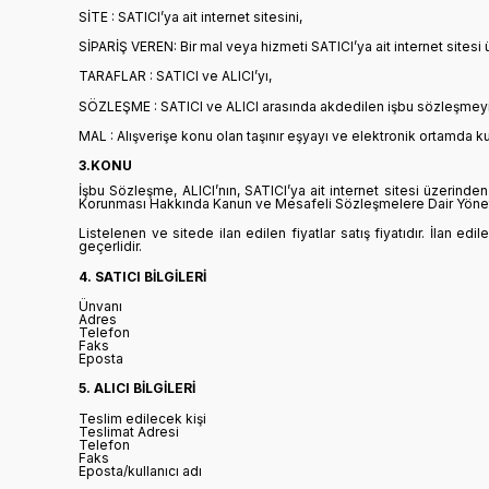
SİTE : SATICI’ya ait internet sitesini,
SİPARİŞ VEREN: Bir mal veya hizmeti SATICI’ya ait internet sitesi
TARAFLAR : SATICI ve ALICI’yı,
SÖZLEŞME : SATICI ve ALICI arasında akdedilen işbu sözleşmeyi
MAL : Alışverişe konu olan taşınır eşyayı ve elektronik ortamda k
3.KONU
İşbu Sözleşme, ALICI’nın, SATICI’ya ait internet sitesi üzerinden e
Korunması Hakkında Kanun ve Mesafeli Sözleşmelere Dair Yönetme
Listelenen ve sitede ilan edilen fiyatlar satış fiyatıdır. İlan ed
geçerlidir.
4. SATICI BİLGİLERİ
Ünvanı
Adres
Telefon
Faks
Eposta
5. ALICI BİLGİLERİ
Teslim edilecek kişi
Teslimat Adresi
Telefon
Faks
Eposta/kullanıcı adı