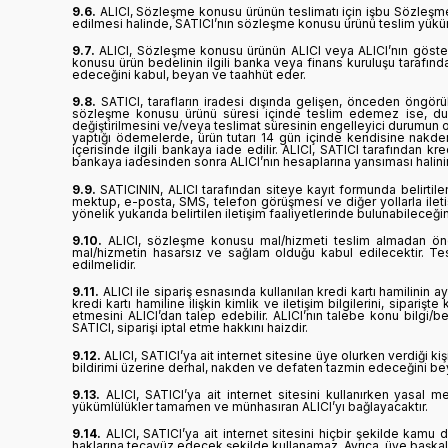
9.6.
ALICI, Sözleşme konusu ürünün teslimatı için işbu Sözleşm
edilmesi halinde, SATICI’nın sözleşme konusu ürünü teslim yükü
9.7.
ALICI, Sözleşme konusu ürünün ALICI veya ALICI’nın gösterdi
konusu ürün bedelinin ilgili banka veya finans kuruluşu tarafı
edeceğini kabul, beyan ve taahhüt eder.
9.8.
SATICI, tarafların iradesi dışında gelişen, önceden öngörül
sözleşme konusu ürünü süresi içinde teslim edemez ise, duru
değiştirilmesini ve/veya teslimat süresinin engelleyici durumun or
yaptığı ödemelerde, ürün tutarı 14 gün içinde kendisine nakden 
içerisinde ilgili bankaya iade edilir. ALICI, SATICI tarafından kr
bankaya iadesinden sonra ALICI’nın hesaplarına yansıması halinin
9.9.
SATICININ, ALICI tarafından siteye kayıt formunda belirtile
mektup, e-posta, SMS, telefon görüşmesi ve diğer yollarla ilet
yönelik yukarıda belirtilen iletişim faaliyetlerinde bulunabileceğ
9.10.
ALICI, sözleşme konusu mal/hizmeti teslim almadan önce 
mal/hizmetin hasarsız ve sağlam olduğu kabul edilecektir. Tes
edilmelidir.
9.11.
ALICI ile sipariş esnasında kullanılan kredi kartı hamilinin a
kredi kartı hamiline ilişkin kimlik ve iletişim bilgilerini, sipariş
etmesini ALICI’dan talep edebilir. ALICI’nın talebe konu bilgi
SATICI, siparişi iptal etme hakkını haizdir.
9.12.
ALICI, SATICI’ya ait internet sitesine üye olurken verdiği kiş
bildirimi üzerine derhal, nakden ve defaten tazmin edeceğini be
9.13.
ALICI, SATICI’ya ait internet sitesini kullanırken yasal
yükümlülükler tamamen ve münhasıran ALICI’yı bağlayacaktır.
9.14.
ALICI, SATICI’ya ait internet sitesini hiçbir şekilde kamu 
haklarına tecavüz edecek şekilde kullanamaz. Ayrıca, üye başkaları