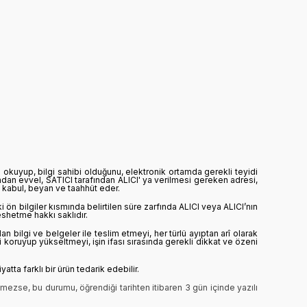
ri okuyup, bilgi sahibi olduğunu, elektronik ortamda gerekli teyidi
ndan evvel, SATICI tarafından ALICI' ya verilmesi gereken adresi,
ni kabul, beyan ve taahhüt eder.
 ön bilgiler kısmında belirtilen süre zarfında ALICI veya ALICI’nın
eshetme hakkı saklıdır.
an bilgi ve belgeler ile teslim etmeyi, her türlü ayıptan arî olarak
 koruyup yükseltmeyi, işin ifası sırasında gerekli dikkat ve özeni
ta farklı bir ürün tedarik edebilir.
ezse, bu durumu, öğrendiği tarihten itibaren 3 gün içinde yazılı