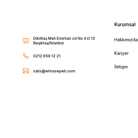
Kurumsal
Dikilitaş Mah Emirhan cd No 4 D 13
Hakkımızda
Beşiktaş/İstanbul
Kariyer
0212 659 12 21
İletişim
satis@elmasepeti.com