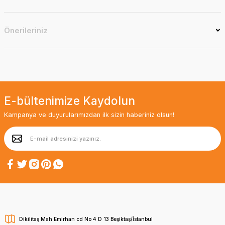
Önerileriniz
E-bültenimize Kaydolun
Kampanya ve duyurularımızdan ilk sizin haberiniz olsun!
Dikilitaş Mah Emirhan cd No 4 D 13 Beşiktaş/İstanbul