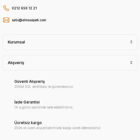
0212 659 12 21
satis@elmasepeti.com
Kurumsal
Alışveriş
Güvenli Alışveriş
256bit SSL sertifikası ile güvendesiniz.
İade Garantisi
14 iş günü içerisinde iade edebilirsiniz.
Ücretsiz kargo
250₺ ve üzeri alışverişlerinizde kargo ücreti ödemezsiniz.