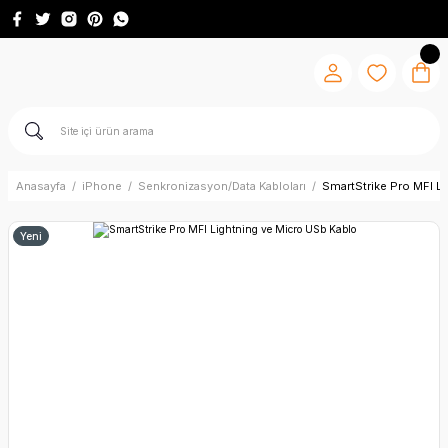
Anasayfa
iPhone
Senkronizasyon/Data Kabloları
SmartStrike Pro MFI L
Yeni