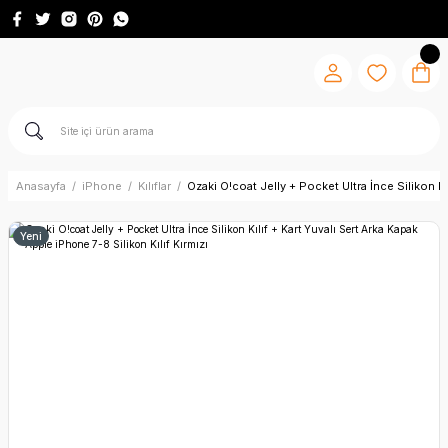
Anasayfa
iPhone
Kılıflar
Ozaki O!coat Jelly + Pocket Ultra İnce Silikon Kı
Yeni