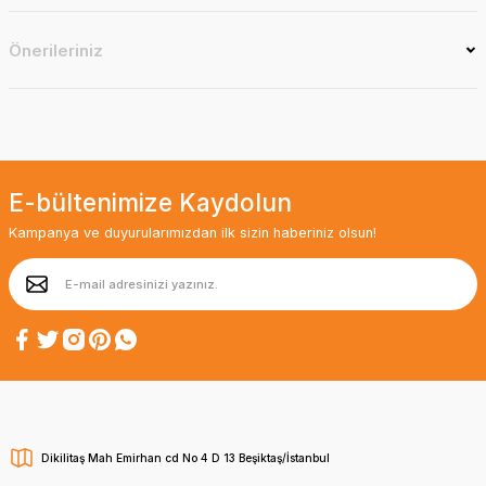
Önerileriniz
E-bültenimize Kaydolun
Kampanya ve duyurularımızdan ilk sizin haberiniz olsun!
Dikilitaş Mah Emirhan cd No 4 D 13 Beşiktaş/İstanbul