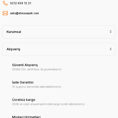
0212 659 12 21
satis@elmasepeti.com
Kurumsal
Alışveriş
Güvenli Alışveriş
256bit SSL sertifikası ile güvendesiniz.
İade Garantisi
14 iş günü içerisinde iade edebilirsiniz.
Ücretsiz kargo
250₺ ve üzeri alışverişlerinizde kargo ücreti ödemezsiniz.
Müşteri Hizmetleri