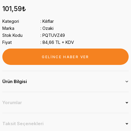
101,59₺
Kategori
Kılıflar
Marka
Ozaki
Stok Kodu
PQTUVZ49
Fiyat
84,66 TL + KDV
GELİNCE HABER VER
Ürün Bilgisi
Yorumlar
Taksit Seçenekleri