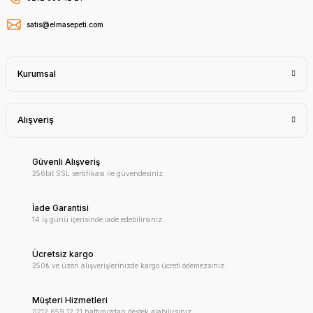
satis@elmasepeti.com
Kurumsal
Alışveriş
Güvenli Alışveriş
256bit SSL sertifikası ile güvendesiniz.
İade Garantisi
14 iş günü içerisinde iade edebilirsiniz.
Ücretsiz kargo
250₺ ve üzeri alışverişlerinizde kargo ücreti ödemezsiniz.
Müşteri Hizmetleri
0212 659 12 21 hattımızdan destek alabilirsiniz.