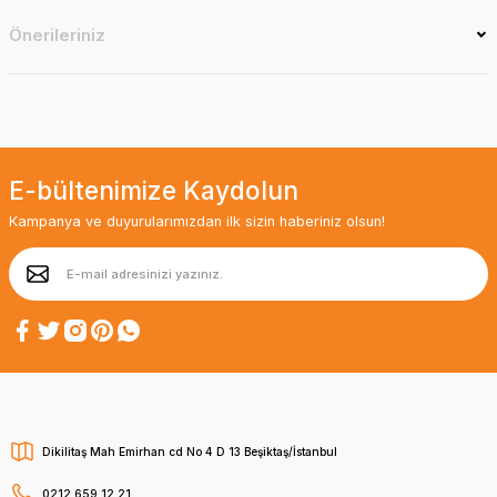
Önerileriniz
E-bültenimize Kaydolun
Kampanya ve duyurularımızdan ilk sizin haberiniz olsun!
Dikilitaş Mah Emirhan cd No 4 D 13 Beşiktaş/İstanbul
0212 659 12 21