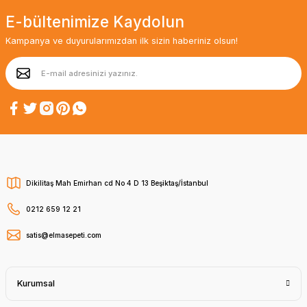
E-bültenimize Kaydolun
Kampanya ve duyurularımızdan ilk sizin haberiniz olsun!
Dikilitaş Mah Emirhan cd No 4 D 13 Beşiktaş/İstanbul
0212 659 12 21
satis@elmasepeti.com
Kurumsal