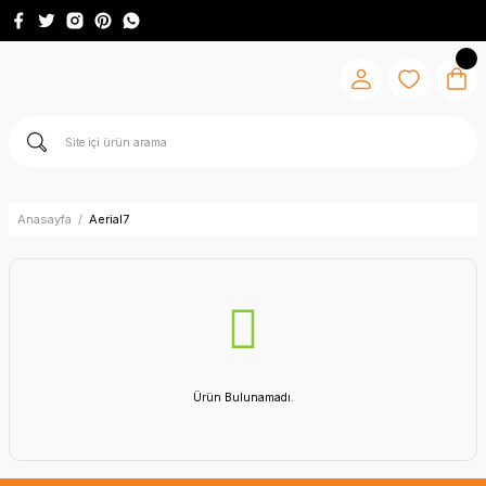
Anasayfa
Aerial7
Ürün Bulunamadı.