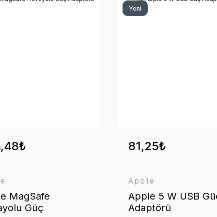
Yeni
,48₺
81,25₺
le
Apple
le MagSafe
Apple 5 W USB Gü
ayolu Güç
Adaptörü