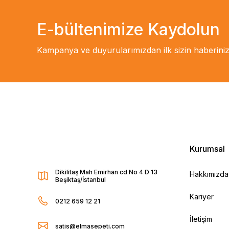
E-bültenimize Kaydolun
Kampanya ve duyurularımızdan ilk sizin haberiniz
Kurumsal
Dikilitaş Mah Emirhan cd No 4 D 13
Hakkımızda
Beşiktaş/İstanbul
Kariyer
0212 659 12 21
İletişim
satis@elmasepeti.com