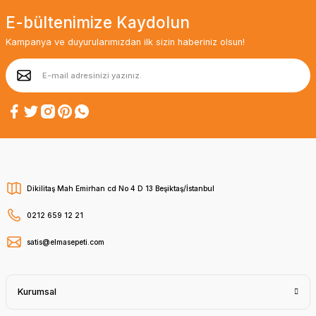
E-bültenimize Kaydolun
Kampanya ve duyurularımızdan ilk sizin haberiniz olsun!
Dikilitaş Mah Emirhan cd No 4 D 13 Beşiktaş/İstanbul
0212 659 12 21
satis@elmasepeti.com
Kurumsal