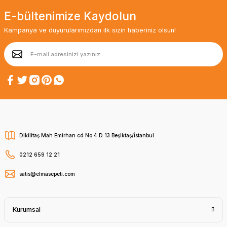
E-bültenimize Kaydolun
Kampanya ve duyurularımızdan ilk sizin haberiniz olsun!
Dikilitaş Mah Emirhan cd No 4 D 13 Beşiktaş/İstanbul
0212 659 12 21
satis@elmasepeti.com
Kurumsal