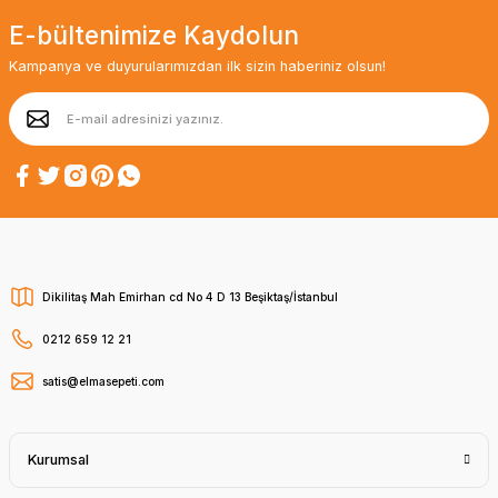
E-bültenimize Kaydolun
Kampanya ve duyurularımızdan ilk sizin haberiniz olsun!
Dikilitaş Mah Emirhan cd No 4 D 13 Beşiktaş/İstanbul
0212 659 12 21
satis@elmasepeti.com
Kurumsal