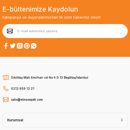
E-bültenimize Kaydolun
Kampanya ve duyurularımızdan ilk sizin haberiniz olsun!
Dikilitaş Mah Emirhan cd No 4 D 13 Beşiktaş/İstanbul
0212 659 12 21
satis@elmasepeti.com
Kurumsal