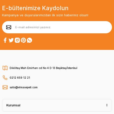
E-bültenimize Kaydolun
Kampanya ve duyurularımızdan ilk sizin haberiniz olsun!
Dikilitaş Mah Emirhan cd No 4 D 13 Beşiktaş/İstanbul
0212 659 12 21
satis@elmasepeti.com
Kurumsal