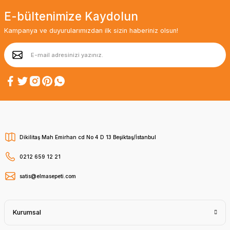
E-bültenimize Kaydolun
Kampanya ve duyurularımızdan ilk sizin haberiniz olsun!
Dikilitaş Mah Emirhan cd No 4 D 13 Beşiktaş/İstanbul
0212 659 12 21
satis@elmasepeti.com
Kurumsal