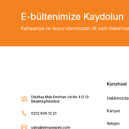
E-bültenimize Kaydolun
Kampanya ve duyurularımızdan ilk sizin haberiniz
Kurumsal
Dikilitaş Mah Emirhan cd No 4 D 13
Hakkımızda
Beşiktaş/İstanbul
Kariyer
0212 659 12 21
İletişim
satis@elmasepeti.com