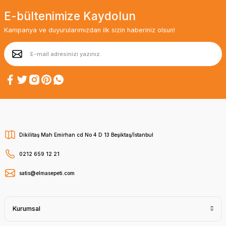
E-bültenimize Kaydolun
Kampanya ve duyurularımızdan ilk sizin haberiniz olsun!
Dikilitaş Mah Emirhan cd No 4 D 13 Beşiktaş/İstanbul
0212 659 12 21
satis@elmasepeti.com
Kurumsal