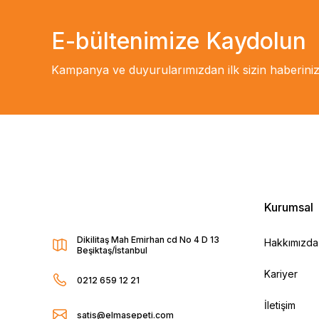
E-bültenimize Kaydolun
Kampanya ve duyurularımızdan ilk sizin haberiniz
Kurumsal
Dikilitaş Mah Emirhan cd No 4 D 13
Hakkımızda
Beşiktaş/İstanbul
Kariyer
0212 659 12 21
İletişim
satis@elmasepeti.com